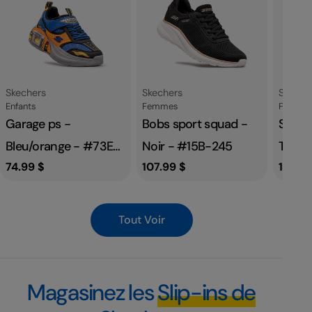
Fournisseur:
Fournisseur:
Fournis
Skechers
Skechers
Skeche
Catégorie
Catégorie
Catégor
Enfants
Femmes
Femme
Garage ps -
Bobs sport squad -
Slip i
Bleu/orange - #73E-
Noir - #15B-245
Taupe
Prix
74.99 $
Prix
107.99 $
Prix
109.9
42
habituel
habituel
habit
Tout Voir
Magasinez les
Slip-ins de