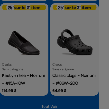
habituel
habituel
Fournisseur:
Fournisseur:
Clarks
Crocs
Catégorie
Catégorie
Sans catégorie
Sans catégorie
Kaetlyn rhea - Noir uni
Classic clogs - Noir uni
- #15A-10W
- #86W-200
Prix
114.99 $
Prix
64.99 $
habituel
habituel
Tout Voir