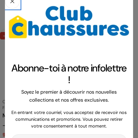
Tout Voir
-20%
-20%
-20%
Abonne-toi à notre infolettre
!
Soyez le premier à découvrir nos nouvelles
collections et nos offres exclusives.
Fournisseur:
Fournisseur:
Fournis
Clarks
Clarks
Clarks
Catégorie
Catégorie
Catégor
Femmes
Femmes
Femme
En entrant votre courriel, vous acceptez de recevoir nos
Maelynn abby - Bleu
Maelynn abby - Or -
Breez
communications et promotions. Vous pouvez retirer
- #18B-211
#18B-211
- #18
votre consentement à tout moment.
91.97 $
114.99 $
91.97 $
114.99 $
55.97
Prix
Prix
Prix
Prix
Prix
Prix
E-