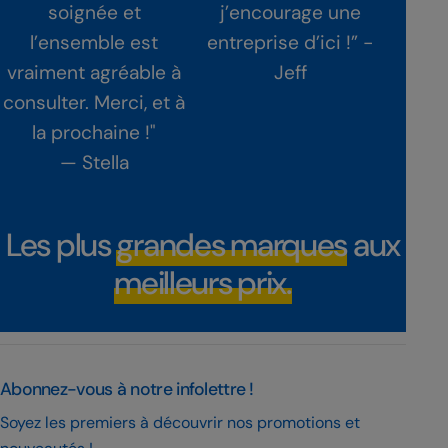
soignée et
j’encourage une
cer
l’ensemble est
entreprise d’ici !” -
com
Club Chaussures
July 25, 2026, 12:00 PM
vraiment agréable à
Jeff
Clu
👟 Gagne ta rentrée avec SKECHERS ! 💙
consulter. Merci, et à
M
La rentrée approche tranquillement, et on veut
la prochaine !"
s’assurer que vous commencez l’année du bon
— Stella
pied !
Du 24 juillet au 30 août, préparez toute...
Voir plus
Les plus
grandes marques
aux
meilleurs prix.
270
31 commentaires
Partager
Abonnez-vous à notre infolettre !
Soyez les premiers à découvrir nos promotions et
Club Chaussures
July 24, 2026, 12:01 PM