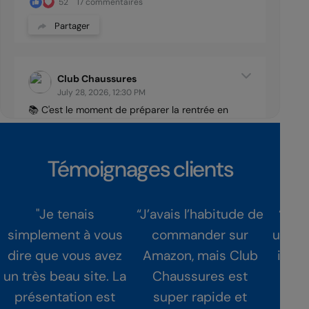
52
17 commentaires
Partager
Club Chaussures
July 28, 2026, 12:30 PM
📚 C'est le moment de préparer la rentrée en
grand ! 📚
Profitez de notre promotion : obtenez 25 % de
rabais sur le 2e article à prix régulier ! 🔥
Témoignages clients
C’est l'occasion parfaite...
Voir plus
"Je tenais
“J’avais l’habitude de
“J’ai
simplement à vous
commander sur
un éc
dire que vous avez
Amazon, mais Club
impe
316
1 commentaires
un très beau site. La
Chaussures est
au
Partager
présentation est
super rapide et
cli