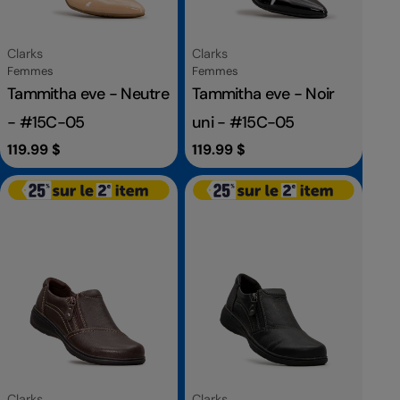
Fournisseur:
Fournisseur:
Clarks
Clarks
Catégorie
Catégorie
Femmes
Femmes
Tammitha eve - Neutre
Tammitha eve - Noir
- #15C-05
uni - #15C-05
Prix
119.99 $
Prix
119.99 $
habituel
habituel
Fournisseur:
Fournisseur:
Clarks
Clarks