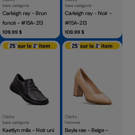
Catégorie
Catégorie
Sans catégorie
Sans catégorie
Carleigh ray - Brun
Carleigh ray - Noir -
foncé - #15A-213
#15A-213
Prix
109.99 $
Prix
109.99 $
habituel
habituel
Fournisseur:
Fournisseur:
Clarks
Clarks
Catégorie
Catégorie
Sans catégorie
Femmes
Kaetlyn mila - Noir uni
Bayla rae - Beige -