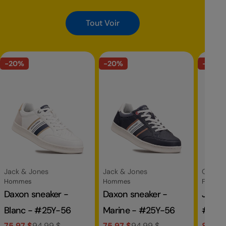
Tout Voir
-20%
-20%
-30%
Fournisseur:
Fournisseur:
Fournis
Jack & Jones
Jack & Jones
Clarks
Catégorie
Catégorie
Catégor
Hommes
Hommes
Femme
Daxon sneaker -
Daxon sneaker -
Jaylan sli
Blanc - #25Y-56
Marine - #25Y-56
#18C
75.97 $
94.99 $
75.97 $
94.99 $
83.97