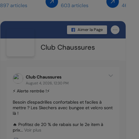
897 articles
603 articles
462 art
Aimer la Page
Club Chaussures
Club Chaussures
August 4, 2026, 12:30 PM
⚡ Alerte rentrée !⚡
Besoin d'espadrilles confortables et faciles à
mettre ? Les Skechers avec bungee et velcro sont
là !
🔥 Profitez de 20 % de rabais sur le 2e item à
prix...
Voir plus