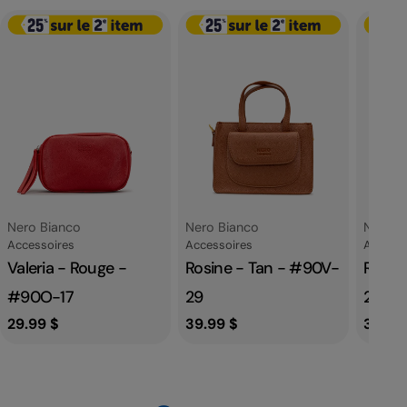
Fournisseur:
Fournisseur:
Fournis
Nero Bianco
Nero Bianco
Nero B
Catégorie
Catégorie
Catégor
Accessoires
Accessoires
Accesso
Valeria - Rouge -
Rosine - Tan - #90V-
Rosin
#90O-17
29
29
Prix
29.99 $
Prix
39.99 $
Prix
39.99
habituel
habituel
habit