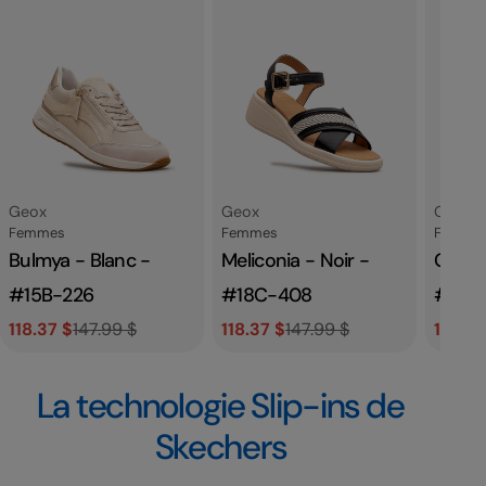
Fournisseur:
Fournisseur:
Fournis
Geox
Geox
Geox
Catégorie
Catégorie
Catégor
Femmes
Femmes
Femme
Bulmya - Blanc -
Meliconia - Noir -
Camale
#15B-226
#18C-408
#18C
118.37 $
147.99 $
118.37 $
147.99 $
110.37
Prix
Prix
Prix
Prix
Prix
Prix
de
habituel
de
habituel
de
habit
La technologie Slip-ins de
vente
vente
vente
Skechers