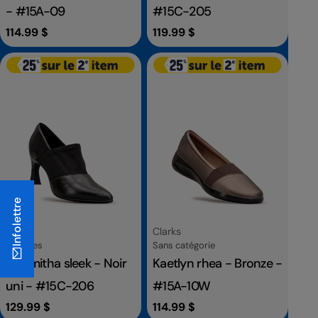
- #15A-09
#15C-205
Prix
114.99 $
Prix
119.99 $
habituel
habituel
Infolettre
Fournisseur:
Fournisseur:
Clarks
Clarks
Catégorie
Catégorie
Femmes
Sans catégorie
Tammitha sleek - Noir
Kaetlyn rhea - Bronze -
uni - #15C-206
#15A-10W
Prix
129.99 $
Prix
114.99 $