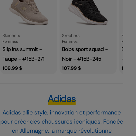
Fournisseur:
Fournisseur:
Fournis
Skechers
Skechers
Skeche
Catégorie
Catégorie
Catégor
Femmes
Femmes
Femme
Slip ins summit -
Bobs sport squad -
Bobs s
Taupe - #15B-271
Noir - #15B-245
- #13
Prix
109.99 $
Prix
107.99 $
Prix
109.9
habituel
habituel
habit
Adidas
Adidas allie style, innovation et performance
pour créer des chaussures iconiques. Fondée
en Allemagne, la marque révolutionne