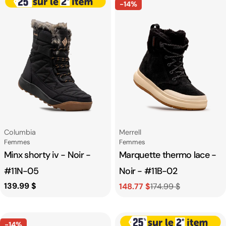
-14%
Fournisseur:
Fournisseur:
Columbia
Merrell
Catégorie
Catégorie
Femmes
Femmes
Minx shorty iv - Noir -
Marquette thermo lace -
#11N-05
Noir - #11B-02
Prix
139.99 $
148.77 $
174.99 $
Prix
Prix
habituel
de
habituel
vente
-14%