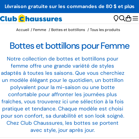
Aller
Fièrement Québécois depuis 1984
au
contenu
Char
Accueil
/
Femme
/
Bottes et bottillons
/
Tous les produits
C
Bottes et bottillons pour Femme
o
Notre collection de bottes et bottillons pour
femme offre une grande variété de styles
l
adaptés à toutes les saisons. Que vous cherchiez
l
un modèle élégant pour le quotidien, un bottillon
polyvalent pour la mi-saison ou une botte
e
confortable pour affronter les journées plus
fraîches, vous trouverez ici une sélection à la fois
c
pratique et tendance. Chaque modèle est choisi
t
pour son confort, sa durabilité et son look soigné.
Chez Club Chaussures, les bottes se portent
i
avec style, jour après jour.