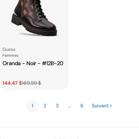
Fournisseur:
Guess
Catégorie
Femmes
Oranda - Noir - #12B-20
144.47 $
169.99 $
Prix
Prix
de
habituel
1
2
3
…
6
Suivant
vente