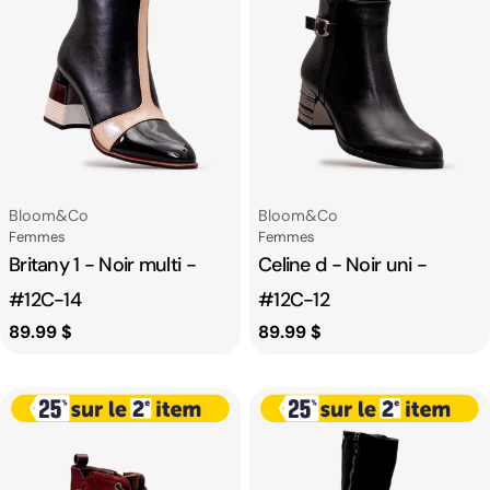
Fournisseur:
Fournisseur:
Bloom&co
Bloom&co
Catégorie
Catégorie
Femmes
Femmes
Britany 1 - Noir multi -
Celine d - Noir uni -
#12C-14
#12C-12
Prix
89.99 $
Prix
89.99 $
habituel
habituel