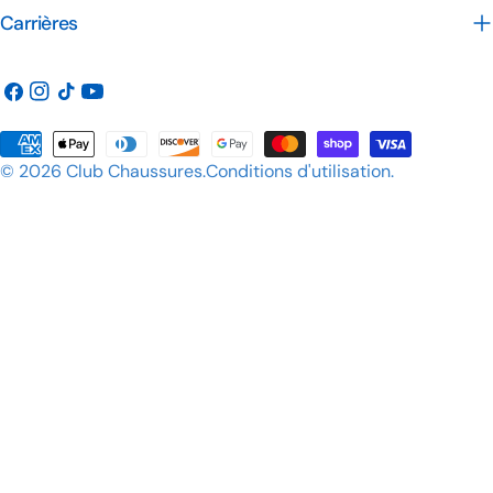
Carrières
Facebook
Instagram
TIC
Youtube
Tac
Méthodes
© 2026
Club Chaussures
.
Conditions d'utilisation
.
de
payement