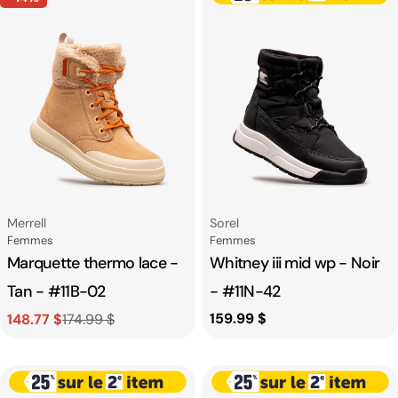
Fournisseur:
Fournisseur:
Merrell
Sorel
Catégorie
Catégorie
Femmes
Femmes
Marquette thermo lace -
Whitney iii mid wp - Noir
Tan - #11B-02
- #11N-42
Prix
159.99 $
148.77 $
174.99 $
Prix
Prix
habituel
de
habituel
vente