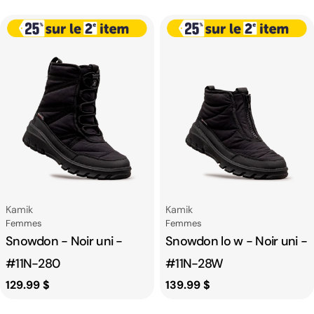
habituel
habituel
Fournisseur:
Fournisseur:
Kamik
Kamik
Catégorie
Catégorie
Femmes
Femmes
Snowdon - Noir uni -
Snowdon lo w - Noir uni -
#11N-280
#11N-28W
Prix
129.99 $
Prix
139.99 $