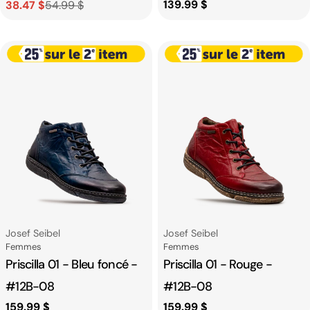
Prix
139.99 $
38.47 $
54.99 $
Prix
Prix
habituel
de
habituel
vente
Fournisseur:
Fournisseur:
Josef Seibel
Josef Seibel
Catégorie
Catégorie
Femmes
Femmes
Priscilla 01 - Bleu foncé -
Priscilla 01 - Rouge -
#12B-08
#12B-08
Prix
159.99 $
Prix
159.99 $