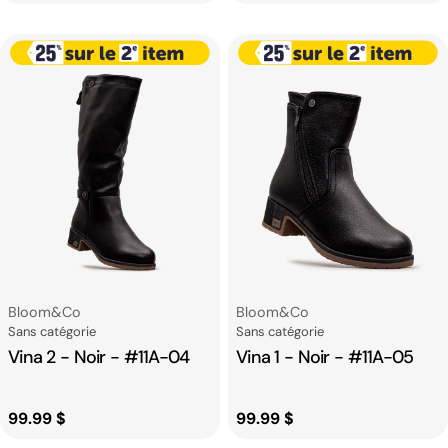
habituel
habituel
Fournisseur:
Fournisseur:
Bloom&co
Bloom&co
Catégorie
Catégorie
Sans catégorie
Sans catégorie
Vina 2 - Noir - #11A-04
Vina 1 - Noir - #11A-05
Prix
99.99 $
Prix
99.99 $