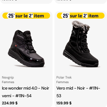
habituel
habituel
Fournisseur:
Fournisseur:
Nexgrip
Polar Trek
Catégorie
Catégorie
Femmes
Femmes
Ice wonder mid 4.0 - Noir
Vero mid - Noir - #11N-
verni - #11N-54
53
Prix
224.99 $
Prix
159.99 $