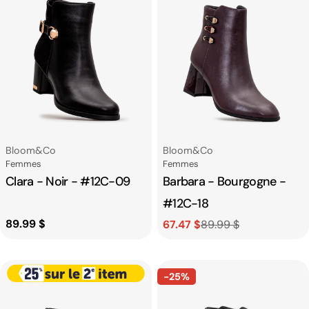
Fournisseur:
Fournisseur:
Bloom&co
Bloom&co
Catégorie
Catégorie
Femmes
Femmes
Clara - Noir - #12C-09
Barbara - Bourgogne -
#12C-18
Prix
89.99 $
67.47 $
89.99 $
Prix
Prix
habituel
de
habituel
vente
-25%