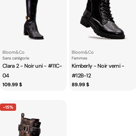
Fournisseur:
Fournisseur:
Bloom&co
Bloom&co
Catégorie
Catégorie
Sans catégorie
Femmes
Clara 2 - Noir uni - #11C-
Kimberly - Noir verni -
04
#12B-12
Prix
109.99 $
Prix
89.99 $
habituel
habituel
-15%