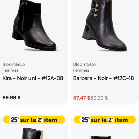
Fournisseur:
Fournisseur:
Bloom&co
Bloom&co
Catégorie
Catégorie
Femmes
Femmes
Kira - Noir uni - #12A-08
Barbara - Noir - #12C-18
Prix
89.99 $
67.47 $
89.99 $
Prix
Prix
habituel
de
habituel
vente