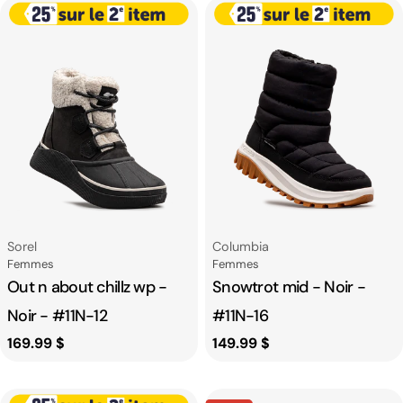
Fournisseur:
Fournisseur:
Sorel
Columbia
Catégorie
Catégorie
Femmes
Femmes
Out n about chillz wp -
Snowtrot mid - Noir -
Noir - #11N-12
#11N-16
Prix
169.99 $
Prix
149.99 $
habituel
habituel