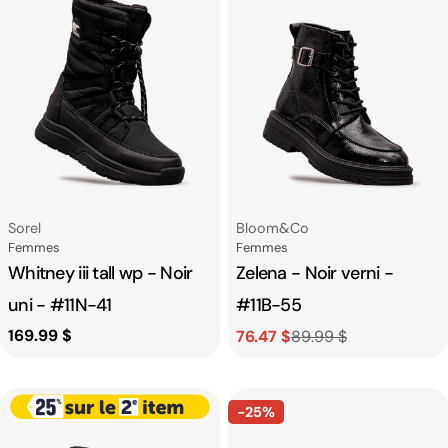
Fournisseur:
Fournisseur:
Sorel
Bloom&co
Catégorie
Catégorie
Femmes
Femmes
Whitney iii tall wp - Noir
Zelena - Noir verni -
uni - #11N-41
#11B-55
Prix
169.99 $
76.47 $
89.99 $
Prix
Prix
habituel
de
habituel
vente
-25%