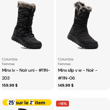
Fournisseur:
Fournisseur:
Columbia
Columbia
Catégorie
Catégorie
Femmes
Femmes
Minx iv - Noir uni - #11N-
Minx slip v w - Noir -
203
#11N-06
Prix
159.99 $
Prix
149.99 $
habituel
habituel
-15%