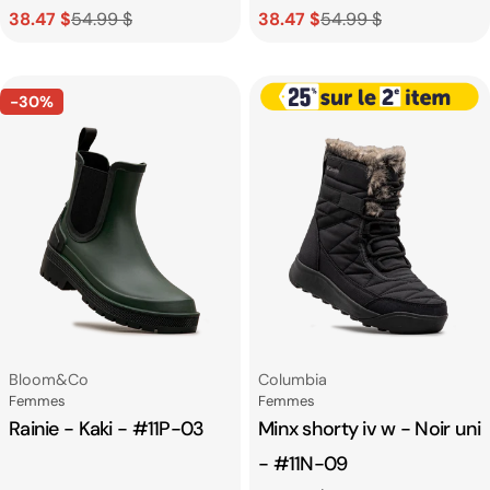
38.47 $
54.99 $
38.47 $
54.99 $
Prix
Prix
Prix
Prix
de
habituel
de
habituel
vente
vente
-30%
Fournisseur:
Fournisseur:
Bloom&co
Columbia
Catégorie
Catégorie
Femmes
Femmes
Rainie - Kaki - #11P-03
Minx shorty iv w - Noir uni
- #11N-09