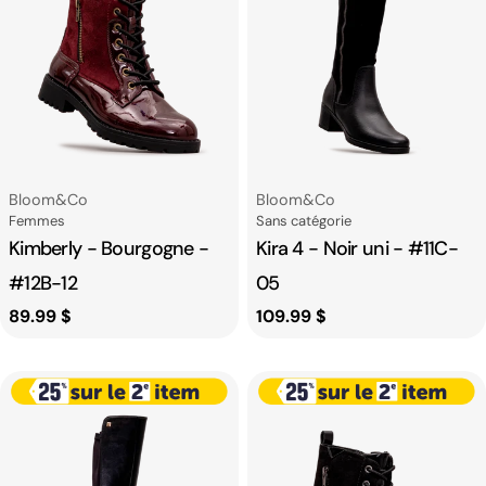
Fournisseur:
Fournisseur:
Bloom&co
Bloom&co
Catégorie
Catégorie
Femmes
Sans catégorie
Kimberly - Bourgogne -
Kira 4 - Noir uni - #11C-
#12B-12
05
Prix
89.99 $
Prix
109.99 $
habituel
habituel