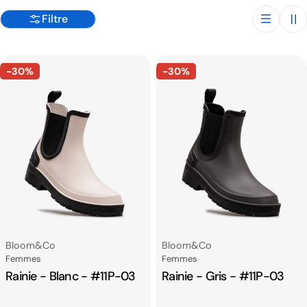
o
Filtre
n
:
-30%
-30%
Fournisseur:
Fournisseur:
Bloom&co
Bloom&co
Catégorie
Catégorie
Femmes
Femmes
Rainie - Blanc - #11P-03
Rainie - Gris - #11P-03