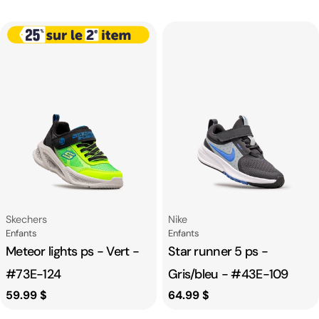
habituel
habituel
Fournisseur:
Fournisseur:
Skechers
Nike
Catégorie
Catégorie
Enfants
Enfants
Meteor lights ps - Vert -
Star runner 5 ps -
#73E-124
Gris/bleu - #43E-109
Prix
59.99 $
Prix
64.99 $