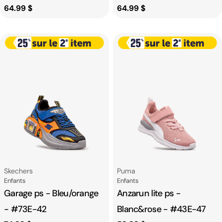
Prix
64.99 $
Prix
64.99 $
habituel
habituel
Fournisseur:
Fournisseur:
Skechers
Puma
Catégorie
Catégorie
Enfants
Enfants
Garage ps - Bleu/orange
Anzarun lite ps -
- #73E-42
Blanc&rose - #43E-47