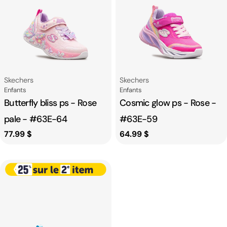
Fournisseur:
Fournisseur:
Skechers
Skechers
Catégorie
Catégorie
Enfants
Enfants
Butterfly bliss ps - Rose
Cosmic glow ps - Rose -
pale - #63E-64
#63E-59
Prix
77.99 $
Prix
64.99 $
habituel
habituel