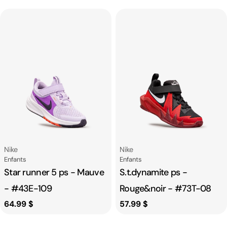
habituel
habituel
Fournisseur:
Fournisseur:
Nike
Nike
Catégorie
Catégorie
Enfants
Enfants
Star runner 5 ps - Mauve
S.t.dynamite ps -
- #43E-109
Rouge&noir - #73T-08
Prix
64.99 $
Prix
57.99 $