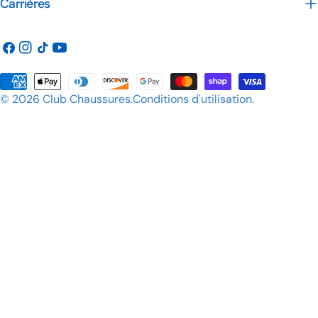
Carrières
Facebook
Instagram
TIC
Youtube
Tac
Méthodes
© 2026
Club Chaussures
.
Conditions d'utilisation
.
de
payement