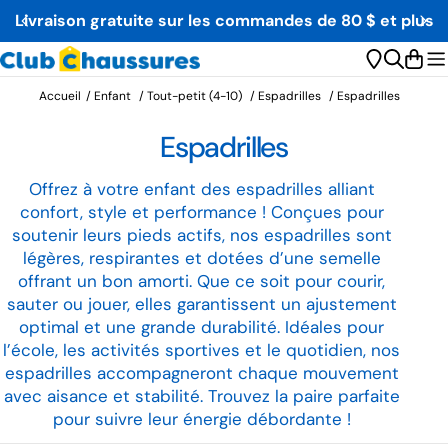
Aller
Fièrement Québécois depuis 1984
au
contenu
Char
Accueil
/
Enfant
/
Tout-petit (4-10)
/
Espadrilles
/
Espadrilles
C
Espadrilles
o
Offrez à votre enfant des espadrilles alliant
confort, style et performance ! Conçues pour
l
soutenir leurs pieds actifs, nos espadrilles sont
l
légères, respirantes et dotées d’une semelle
offrant un bon amorti. Que ce soit pour courir,
e
sauter ou jouer, elles garantissent un ajustement
optimal et une grande durabilité. Idéales pour
c
l’école, les activités sportives et le quotidien, nos
t
espadrilles accompagneront chaque mouvement
avec aisance et stabilité. Trouvez la paire parfaite
i
pour suivre leur énergie débordante !