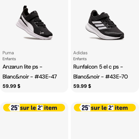
Fournisseur:
Fournisseur:
Puma
Adidas
Catégorie
Catégorie
Enfants
Enfants
Anzarun lite ps -
Runfalcon 5 el c ps -
Blanc&noir - #43E-47
Blanc&noir - #43E-70
Prix
59.99 $
Prix
59.99 $
habituel
habituel