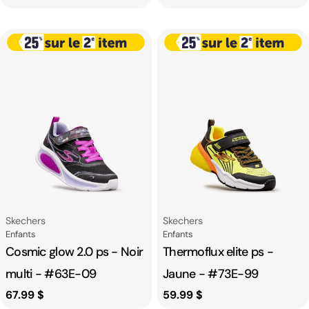
habituel
habituel
Fournisseur:
Fournisseur:
Skechers
Skechers
Catégorie
Catégorie
Enfants
Enfants
Cosmic glow 2.0 ps - Noir
Thermoflux elite ps -
multi - #63E-09
Jaune - #73E-99
Prix
67.99 $
Prix
59.99 $