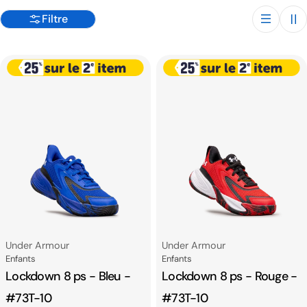
o
Filtre
n
:
Fournisseur:
Fournisseur:
Under Armour
Under Armour
Catégorie
Catégorie
Enfants
Enfants
Lockdown 8 ps - Bleu -
Lockdown 8 ps - Rouge -
#73T-10
#73T-10