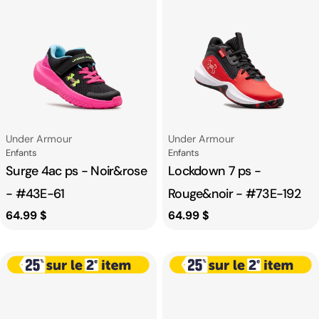
Fournisseur:
Fournisseur:
Under Armour
Under Armour
Catégorie
Catégorie
Enfants
Enfants
Surge 4ac ps - Noir&rose
Lockdown 7 ps -
- #43E-61
Rouge&noir - #73E-192
Prix
64.99 $
Prix
64.99 $
habituel
habituel