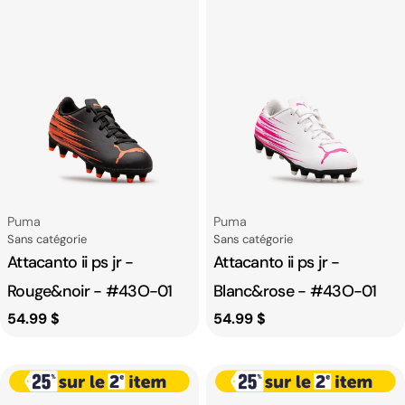
Fournisseur:
Fournisseur:
Puma
Puma
Catégorie
Catégorie
Sans catégorie
Sans catégorie
Attacanto ii ps jr -
Attacanto ii ps jr -
Rouge&noir - #43O-01
Blanc&rose - #43O-01
Prix
54.99 $
Prix
54.99 $
habituel
habituel