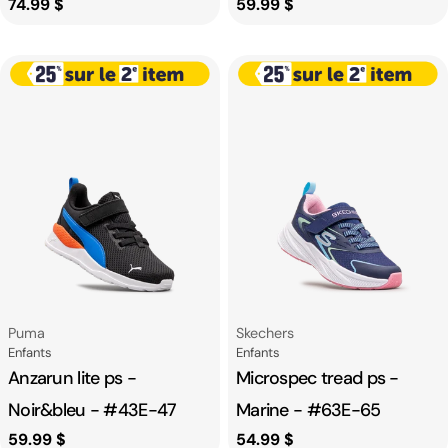
Prix
74.99 $
Prix
59.99 $
habituel
habituel
Fournisseur:
Fournisseur:
Puma
Skechers
Catégorie
Catégorie
Enfants
Enfants
Anzarun lite ps -
Microspec tread ps -
Noir&bleu - #43E-47
Marine - #63E-65
Prix
59.99 $
Prix
54.99 $