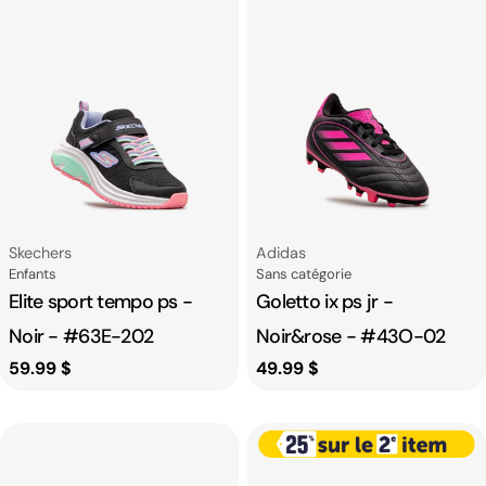
Fournisseur:
Fournisseur:
Skechers
Adidas
Catégorie
Catégorie
Enfants
Sans catégorie
Elite sport tempo ps -
Goletto ix ps jr -
Noir - #63E-202
Noir&rose - #43O-02
Prix
59.99 $
Prix
49.99 $
habituel
habituel