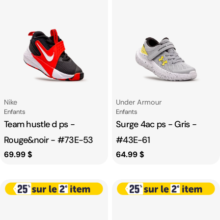
Fournisseur:
Fournisseur:
Nike
Under Armour
Catégorie
Catégorie
Enfants
Enfants
Team hustle d ps -
Surge 4ac ps - Gris -
Rouge&noir - #73E-53
#43E-61
Prix
69.99 $
Prix
64.99 $
habituel
habituel