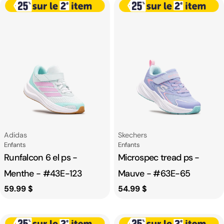
Fournisseur:
Fournisseur:
Adidas
Skechers
Catégorie
Catégorie
Enfants
Enfants
Runfalcon 6 el ps -
Microspec tread ps -
Menthe - #43E-123
Mauve - #63E-65
Prix
59.99 $
Prix
54.99 $
habituel
habituel