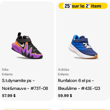
habituel
habituel
Fournisseur:
Fournisseur:
Nike
Adidas
Catégorie
Catégorie
Enfants
Enfants
S.t.dynamite ps -
Runfalcon 6 el ps -
Noir&mauve - #73T-08
Bleu&lime - #43E-123
Prix
57.99 $
Prix
59.99 $
habituel
habituel