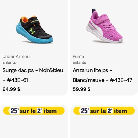
Fournisseur:
Fournisseur:
Under Armour
Puma
Catégorie
Catégorie
Enfants
Enfants
Surge 4ac ps - Noir&bleu
Anzarun lite ps -
- #43E-61
Blanc/mauve - #43E-47
Prix
64.99 $
Prix
59.99 $
habituel
habituel