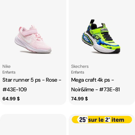
Fournisseur:
Fournisseur:
Nike
Skechers
Catégorie
Catégorie
Enfants
Enfants
Star runner 5 ps - Rose -
Mega craft 4k ps -
#43E-109
Noir&lime - #73E-81
Prix
64.99 $
Prix
74.99 $
habituel
habituel