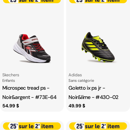
Fournisseur:
Fournisseur:
Skechers
Adidas
Catégorie
Catégorie
Enfants
Sans catégorie
Microspec tread ps -
Goletto ix ps jr -
Noir&argent - #73E-64
Noir&lime - #43O-02
Prix
54.99 $
Prix
49.99 $
habituel
habituel