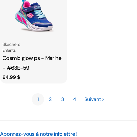
Fournisseur:
Skechers
Catégorie
Enfants
Cosmic glow ps - Marine
- #63E-59
Prix
64.99 $
habituel
1
2
3
4
Suivant
Abonnez-vous à notre infolettre !