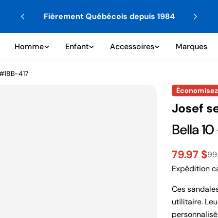
et
Fièrement Québécois depuis 1984
Homme
Enfant
Accessoires
Marques
 #18B-417
Économise
Josef s
Bella 10
79.97 $
99
Prix
Prix
Expédition
ca
de
habituel
Ces sandales
vente
utilitaire. L
personnalisé