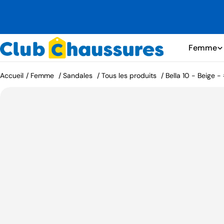
Aller
Livraison gratuite sur les commandes de 80 $ 
au
plus
contenu
Femme
Accueil
/
Femme
/
Sandales
/
Tous les produits
/
Bella 10 - Beige -
Passer
aux
informations
sur
le
produit