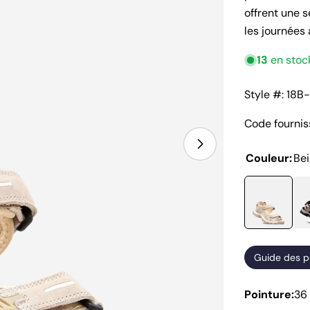
offrent une 
les journées 
13
en stoc
Style #: 18B
Code fournis
Ouvrir le média
Couleur:
Be
Guide des p
Pointure:
36