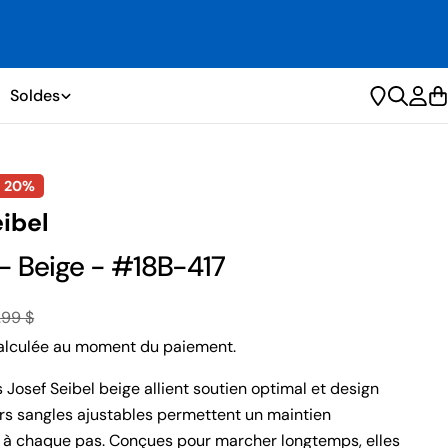
Livrai
Retour gratuit dans les 30 jours
Soldes
Se
C
con
z
20%
eibel
 - Beige - #18B-417
.99 $
lculée au moment du paiement.
 Josef Seibel beige allient soutien optimal et design
eurs sangles ajustables permettent un maintien
 à chaque pas. Conçues pour marcher longtemps, elles