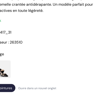
semelle crantée antidérapante. Un modèle parfait pour
actives en toute légèreté.
k
-417_31
seur : 263510
 1 en mode modal
ige
poser une question
ointures
Ouvre dans un nouvel onglet
Votre
nom