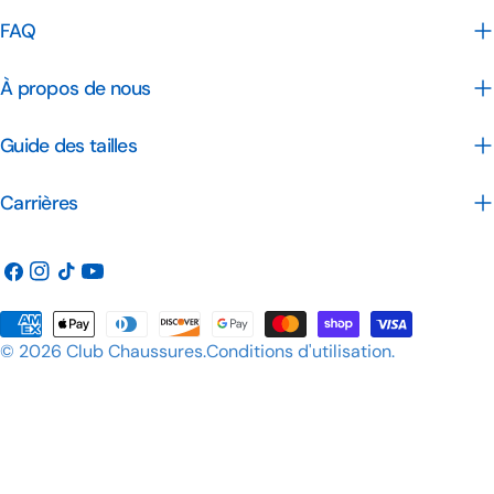
FAQ
À propos de nous
Guide des tailles
Carrières
Facebook
Instagram
TIC
Youtube
Tac
Méthodes
© 2026
Club Chaussures
.
Conditions d'utilisation
.
de
payement