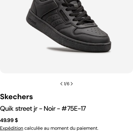
1
/
6
Skechers
Quik street jr - Noir - #75E-17
Prix
49.99 $
Expédition
calculée au moment du paiement.