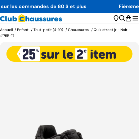
Aller
Fièrement Québécois depuis 1984
au
contenu
Char
Accueil
/
Enfant
/
Tout-petit (4-10)
/
Chaussures
/
Quik street jr - Noir -
#75E-17
Passer
aux
informations
sur
le
produit
Ouvrir le média 0 en mode modal